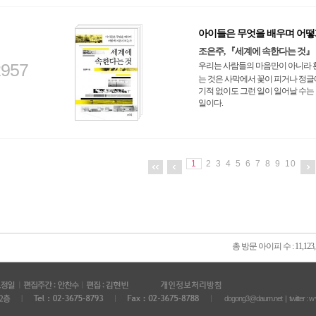
아이들은 무엇을 배우며 어떻
조은주, 『세계에 속한다는 것』
2957
우리는 사람들의 마음만이 아니라 환
는 것은 사막에서 꽃이 피거나 정글
기적 없이도 그런 일이 일어날 수는
일이다.
1
2
3
4
5
6
7
8
9
10
총 방문 아이피 수 : 11,123,
dogong3@daum.net | twitter :
w