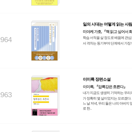
일의 시대는 어떻게 읽는 사
미야케 가호, 『책 읽고 싶어서
2964
학습 서적을 살 정도로 배움에 관심
서 격차는 동기부여 단계에서 가장 
이미륵 장편소설
이미륵, 『압록강은 흐른다』
2963
내가 지금도 생생히 기억하는 우리의
가 정확히 몇 살이었지는 모르겠다. 아
느 날 저녁, 우리 둘은 나의 아버지
로 한...