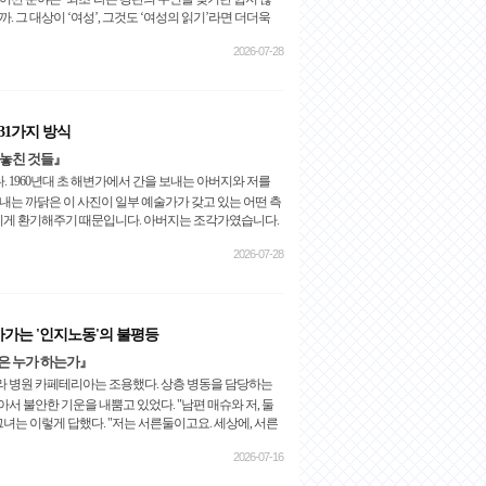
. 그 대상이 ‘여성’, 그것도 ‘여성의 읽기’라면 더더욱
2026-07-28
31가지 방식
 놓친 것들』
 1960년대 초 해변가에서 간을 보내는 아버지와 저를
보내는 까닭은 이 사진이 일부 예술가가 갖고 있는 어떤 측
 멋지게 환기해주기 때문입니다. 아버지는 조각가였습니다.
2026-07-28
아가는 '인지노동'의 불평등
은 누가 하는가』
라 병원 카페테리아는 조용했다. 상층 병동을 담당하는
서 불안한 기운을 내뿜고 있었다. "남편 매슈와 저, 둘
그녀는 이렇게 답했다. "저는 서른둘이고요. 세상에, 서른
2026-07-16