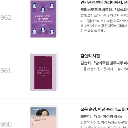
인간관계부터 커리어까지, 생각이
크리스토프 크바르히, 『일상의 
2962
고대 그리스가 나은 위대한 비극 
다. 《알케스티스》라는 희곡으로,
요. 아드메토스 왕은 저주에 걸려서
의 신들을 설득해...
김언희 시집
김언희, 『말라죽은 앵두나무 아
2961
모퉁이 접시 한가운데에 그 섬이 있
모든 순간, 어떤 순간에도 읽
최현미, 『읽는 여성의 역사』
2960
인류 역사상 첫 여성 독자는 누구일
알아내는 건 불가능에 가깝다. 사실 