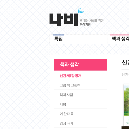
신
신간
신간 제1장 공개
그림·책·그림책
책과 사람
서평
이 한 대목
영상 나비