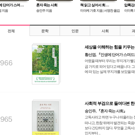
단어가 스며 . . .
혼자 죽는 사회
책 읽고 싶어서 회 . . .
압록강
 지음
송인주 지음
미야케 가호 지음 | 서영찬 옮김
이미륵 
전체
문학
인문
사회
세상을 이해하는 힘을 키우는
황선엽, 『인생에 단어가 스며드
966
어렸을 때부터 우리는 무지개가 빨간색
곱 가지로 되어 있다고 배웁니다. 
에 떠 있는 실제 무지개를 보았을 
사회적 부검으로 들여다본 
송인주, 『혼자 죽는 사회』
2965
고독사라고 하면 누구나 떠올리는 장
떠나고, 한참 뒤에야 발견되는 죽음
보다 간단하지 않다. 무엇을 고독사
인지부터 ...