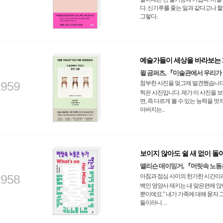
다. 신기루를 좇는 일과 같다고나 할까
그렇다.
예술가들이 세상을 바라보는 
윌 곰퍼츠, 『미술관에서 우리가
2959
첨부한 사진을 엊그제 발견했습니다.
찍은 사진입니다. 제가 이 사진을 
면, 즉 다르게 볼 수 있는 능력을
아버지는...
보이지 않아도 쉴 새 없이 돌
앨리슨 데이밍거, 『머릿속 노동
2958
아침과 점심 사이의 한가한 시간이
백인 영양사 재키는 내 맞은편에 앉아
뿐이에요." 내가 가족에 대해 묻자 
둘이라니. ...