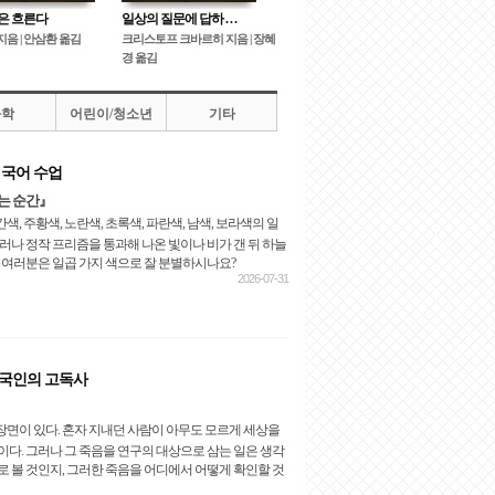
은 흐른다
일상의 질문에 답하 . . .
지음 | 안삼환 옮김
크리스토프 크바르히 지음 | 장혜
경 옮김
과학
어린이/청소년
기타
 국어 수업
는 순간』
, 주황색, 노란색, 초록색, 파란색, 남색, 보라색의 일
그러나 정작 프리즘을 통과해 나온 빛이나 비가 갠 뒤 하늘
때 여러분은 일곱 가지 색으로 잘 분별하시나요?
2026-07-31
한국인의 고독사
면이 있다. 혼자 지내던 사람이 아무도 모르게 세상을
이다. 그러나 그 죽음을 연구의 대상으로 삼는 일은 생각
로 볼 것인지, 그러한 죽음을 어디에서 어떻게 확인할 것