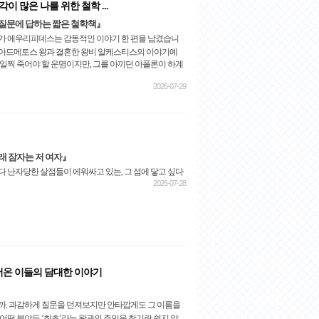
 많은 나를 위한 철학 ...
질문에 답하는 짧은 철학책』
작가 에우리피데스는 감동적인 이야기 한 편을 남겼습니
 아드메토스 왕과 결혼한 왕비 알케스티스의 이야기예
 일찍 죽어야 할 운명이지만, 그를 아끼던 아폴론이 하계
2026-07-29
래 잠자는 저 여자』
다 난자당한 살점들이 에워싸고 있는, 그 섬에 닿고 싶다
2026-07-28
어온 이들의 담대한 이야기
까. 과감하게 질문을 던져보지만 안타깝게도 그 이름을
어떤 분야든 ‘최초’라는 왕관의 주인을 찾기란 쉽지 않