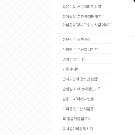
정윤수의 ‘서문이라도 읽자’
정여울의 ‘고전 캐릭터 열전’
이삼출의 '영시로 읽는 사람 이야기'
성우제의 ‘문화비평’
서현수의 ‘북유럽 정치학’
언어가 언어에게
기후 @나비
인디고잉의 '청소년 칼럼'
송필경의 ‘왜 전태일인가?’
김응교의 '작가의 탄생'
기적을 만드는 사람들
책, 공동체를 꿈꾸다
독서동아리를 말하다