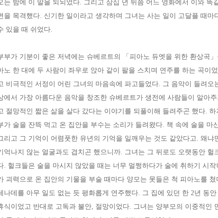
오는 밤에 이 말을 되뇌었다. 그리고 삼십 년 뒤쯤 어느 영화에서 이와 
면을 목격했다. 신기한 일이라고 생각하며 그녀는 사는 일이 고달플 때마다
수 있을 때 쉬었다.
부부가 기분이 좋은 저녁에는 슈베르트의 「피아노 듀엣을 위한 환상곡」들
아노 한 대에 두 사람이 좌우로 앉아 같이 팔을 스치며 연주를 하는 곡이
고 비극적인 서정이 어린 그녀의 마음속에 파고들었다. 그 음악이 들려오는
상에서 가장 아름다운 음악을 창조한 슈베르트가 생전에 사람들이 알아주지
고 절망적인 짧은 삶을 살다 갔다는 이야기를 되풀이해 들려주곤 했다. 하
부가 술을 잔뜩 먹고 온 집안을 부수는 소리가 들려왔다. 책 속에 술을 
그리고 그 기억이 어렴풋한 유년의 기억을 일깨우는 것도 같았다고. 왜냐
기억나지 않는 얼굴과도 겹치곤 했으니까. 그녀는 그 뒤로도 오랫동안 헐
다. 헐크들은 술을 마시지 않았을 때는 너무 멀쩡하다가 술에 취하기 시작
가 괴력으로 온 집안의 기물을 부술 때마다 양모는 못들은 척 피아노를 쳤
레나데를 아무 일도 없는 듯 평화롭게 연주했다. 그 집에 있던 한 2년 동
휴식이었고 반대로 고독과 불안, 절망이었다. 그녀는 양부모의 이중적인 