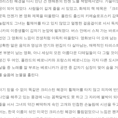
크리스틴 혜경을 다시 만난 건 맨해튼의 반젠 노블 책방에서였다. 가을이
공이 되어 있었다. 사람들이 길게 줄을 서 있었고, 화제의 책 제목은 『
문득 언젠가 본 영화 제목을 떠올렸다. 폴란드 출신의 키에슬로프스키 
놀랍게도 그녀는 휠체어를 타고 있지 않았고 멀쩡한 걸음걸이로 서서 독자
니카의 이중생활이 갑자기 눈앞에 펼쳐졌다. 버스 안에서 스쳐 가는 바르
었던 그 영화의 느낌이 전생처럼 아득히 떠올랐다. 영화보다 더 오래 남는
정확한 말은 음악과 영상과 연기와 편집이 다 살아남는, 매력적인 타피스트
본 부분이 남는 영화, 아니 세상의 모든 아름다운 디테일들이 다 그럴 것이
생긴 두 여인, 폴란드의 베로니카와 프랑스의 베로니끄는 각자 다른 도시에
날들 중 노래를 잘 부르는 베로니카가 공연 중 갑자기 심장이 멎어 숨을 
를 슬픔에 눈물을 흘린다.
저기 믿을 수 없이 똑같은 크리스틴 혜경이 휠체어를 타지 않고 의자에 반
사인을 해주고 있는 풍경에 나는 꼼짝달싹도 못 하고 그 자리에 붙박이 되어
줄을 서서 그녀의 약간 삐딱하게 숙인 고개와 민첩한 손놀림에 시선을 두
아는, 한국 이름이 섞인 미국인 크리스틴 혜경이 틀림없었으나 느낌은 왠지