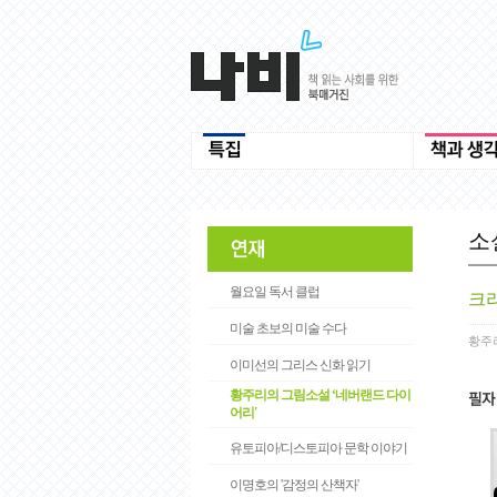
소
월요일 독서 클럽
크리
미술 초보의 미술 수다
황주
이미선의 그리스 신화 읽기
황주리의 그림소설 ‘네버랜드 다이
어리'
유토피아/디스토피아 문학 이야기
이명호의 '감정의 산책자'