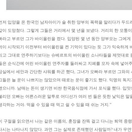
먼저 입양을 온 한국인 남자아이가 술 취한 양부의 폭력을 말리다가 두드려
같이 도망쳤다. 그렇게 그들은 거리에서 몇 년을 보냈다. 거리의 한 모퉁
빠라고 부르던 그가 바이올린을 켰다. 입양된 몇 년 동안 양부모는 그에
억이 시작되기 이전부터 바이올린을 켠 기억이 있다는 듯 그가 익숙하게 
읽고 그대로 연주하기보다는 슈베르트의 바이올린 소나타들을 제멋대로 듣
들은 순식간에 어린 바이올린 연주자를 둘러싸고 지폐를 모자 속에 넣어주
장실에서 세안과 간단한 샤워를 하곤 했다, 그녀가 오빠라 부르던 그와의 
그들은 늘 운이 나쁘지는 않았으며 때로는 운이 좋기도 했다. 익명의 독
했으니까. 남매는 돈이 생기면 비싼 한국음식점에 가서 포식을 했다. 입맛
불리던 오빠는 어른스러운 말투로 어디선가 여러 번 들은 듯한 낯익은 말
생각하는 거야. 먹을 수 있을 때 먹고 쉴 수 있을 때 쉬는 거지.”
이 구절을 읽으면서 나는 같은 이름의, 훈장을 잔뜩 걸고 다니는 퇴역 중
다시는 나타나지 않았다. 과연 그는 실제로 존재했던 사람일까? 내가 우