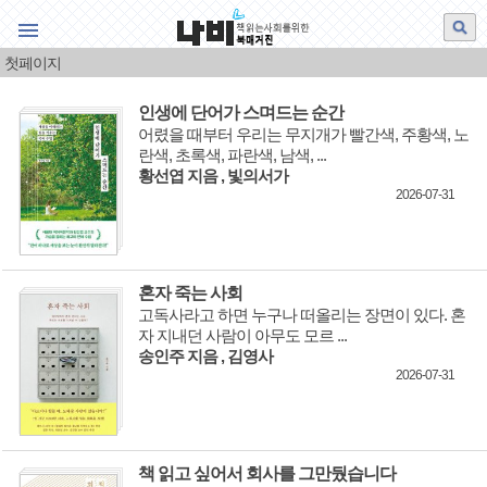
책 읽는 사회를 위한 북매거진
웹진나비
첫페이지
특집
인생에 단어가 스며드는 순간
어렸을 때부터 우리는 무지개가 빨간색, 주황색, 노
책과생각
란색, 초록색, 파란색, 남색, ...
황선엽 지음 , 빛의서가
신간 제1장 공개
2026-07-31
그림·책·그림책
책과 사람
혼자 죽는 사회
서평
고독사라고 하면 누구나 떠올리는 장면이 있다. 혼
자 지내던 사람이 아무도 모르 ...
송인주 지음 , 김영사
이 한 대목
2026-07-31
영상 나비
영상 북리뷰
책 읽고 싶어서 회사를 그만뒀습니다
오늘의 공부