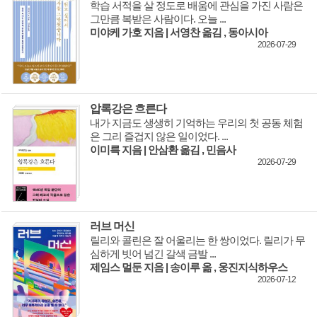
학습 서적을 살 정도로 배움에 관심을 가진 사람은
그만큼 복받은 사람이다. 오늘 ...
생각하는 사전
미야케 가호 지음 | 서영찬 옮김 , 동아시아
2026-07-29
연재
월요일 독서 클럽
압록강은 흐른다
미술 초보의 미술 수다
내가 지금도 생생히 기억하는 우리의 첫 공동 체험
은 그리 즐겁지 않은 일이었다. ...
이미선의 그리스 신화 읽기
이미륵 지음 | 안삼환 옮김 , 민음사
2026-07-29
황주리의 그림소설 ‘네버랜드 다이어리'
유토피아/디스토피아 문학 이야기
러브 머신
이명호의 '감정의 산책자'
릴리와 콜린은 잘 어울리는 한 쌍이었다. 릴리가 무
심하게 빗어 넘긴 갈색 금발 ...
정윤수의 ‘서문이라도 읽자’
제임스 멀둔 지음 | 송이루 옮 , 웅진지식하우스
2026-07-12
정여울의 ‘고전 캐릭터 열전’
이삼출의 '영시로 읽는 사람 이야기'