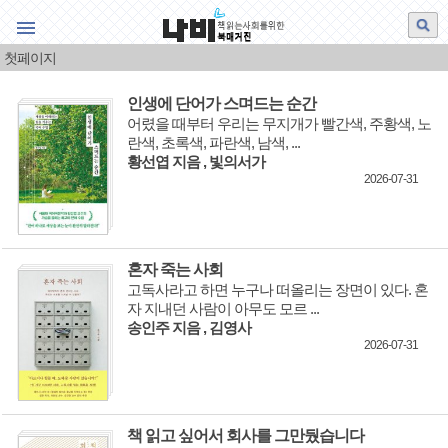
책 읽는 사회를 위한 북매거진
웹진나비
첫페이지
특집
인생에 단어가 스며드는 순간
어렸을 때부터 우리는 무지개가 빨간색, 주황색, 노
책과생각
란색, 초록색, 파란색, 남색, ...
황선엽 지음 , 빛의서가
신간 제1장 공개
2026-07-31
그림·책·그림책
책과 사람
혼자 죽는 사회
서평
고독사라고 하면 누구나 떠올리는 장면이 있다. 혼
자 지내던 사람이 아무도 모르 ...
송인주 지음 , 김영사
이 한 대목
2026-07-31
영상 나비
영상 북리뷰
책 읽고 싶어서 회사를 그만뒀습니다
오늘의 공부