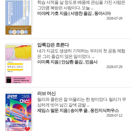
학습 서적을 살 정도로 배움에 관심을 가진 사람은
그만큼 복받은 사람이다. 오늘 ...
생각하는 사전
미야케 가호 지음 | 서영찬 옮김 , 동아시아
2026-07-29
연재
월요일 독서 클럽
압록강은 흐른다
미술 초보의 미술 수다
내가 지금도 생생히 기억하는 우리의 첫 공동 체험
은 그리 즐겁지 않은 일이었다. ...
이미선의 그리스 신화 읽기
이미륵 지음 | 안삼환 옮김 , 민음사
2026-07-29
황주리의 그림소설 ‘네버랜드 다이어리'
유토피아/디스토피아 문학 이야기
러브 머신
이명호의 '감정의 산책자'
릴리와 콜린은 잘 어울리는 한 쌍이었다. 릴리가 무
심하게 빗어 넘긴 갈색 금발 ...
정윤수의 ‘서문이라도 읽자’
제임스 멀둔 지음 | 송이루 옮 , 웅진지식하우스
2026-07-12
정여울의 ‘고전 캐릭터 열전’
이삼출의 '영시로 읽는 사람 이야기'