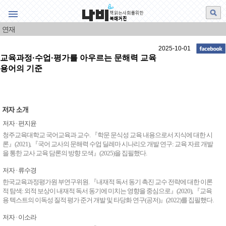
책 읽는 사회를 위한 북매거진
웹진나비
연재
특집
2025-10-01
교육과정·수업·평가를 아우르는 문해력 교육
책과생각
용어의 기준
신간 제1장 공개
그림·책·그림책
저자 · 편지윤
책과 사람
청주교육대학교 국어교육과 교수. 『학문 문식성 교육 내용으로서 지식에 대한 시
론』(2021), 『국어 교사의 문해력 수업 딜레마 시나리오 개발 연구: 교육 자료 개발
서평
을 통한 교사 교육 담론의 방향 모색』(2025)을 집필했다.
이 한 대목
저자 · 류수경
한국교육과정평가원 부연구위원. 『내재적 독서 동기 촉진 교수 전략에 대한 이론
영상 나비
적 탐색: 외적 보상이 내재적 독서 동기에 미치는 영향을 중심으로』(2020), 『교육
용 텍스트의 이독성 질적 평가 준거 개발 및 타당화 연구(공저)』(2022)를 집필했다.
영상 북리뷰
저자 · 이소라
오늘의 공부