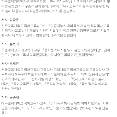
한국교육과정평가원 부연구위원. 『인식론적 신념, 읽기 전략에 대한 상위인지 및
다중 관점 읽기의 구조적 관계 분석』(2018), 『독서교육의 이론과 실제를 위한 독
생각하는 사전
서 심리학(공역)』(사회평론아카데미, 2021)을 집필했다.
저자 · 김종윤
연재
진주교육대학교 국어교육과 교수. 『인공지능 시대의 독서 개념 변화와 독서교육
의 방향』(2025), 『인쇄물 읽기와 디지털 읽기 비교 관련 선행연구 고찰: 디지털 전
월요일 독서 클럽
환 시대 속 책 읽기 교육의 방향 탐색』(2023)을 집필했다.
미술 초보의 미술 수다
저자 · 류보라
목원대학교 국어교육과 교수. 『중학생의 디지털 읽기 실행과 독자 정체성의 관계
이미선의 그리스 신화 읽기
연구』(2022), 『독서 교육론(공저)』(도서출판 역락, 2023)을 집필했다.
저자 · 조재윤
황주리의 그림소설 ‘네버랜드 다이어리'
서울교육대학교 국어교육과 교육학사, 고려대학교 국어교육학과 교육학석사, 교
유토피아/디스토피아 문학 이야기
육학박사 현 목원대학교 사범대학 국어교육과 교수 논저: 「대학 ‘실용적 글쓰기’
교과목에 대한 사이버 강좌 개발 과정 사례 연구」, 『독서교육의 이론과 실제』
(공저), 『국어교육론 2』(공저), 『문식성 전략 50』(공역), 『독서 평가의 이해와
이명호의 '감정의 산책자'
사용』(공역) 외
정윤수의 ‘서문이라도 읽자’
저자 · 윤준채
대구교육대학교 국어교육과 교수. 『읽기 능력 향상을 위한 어휘 지도(역)』(사회
정여울의 ‘고전 캐릭터 열전’
평론아카데미, 2018), 『국어과 교재 연구 및 지도법(공저)』(보고사, 2024)을 집필
했다.
이삼출의 '영시로 읽는 사람 이야기'