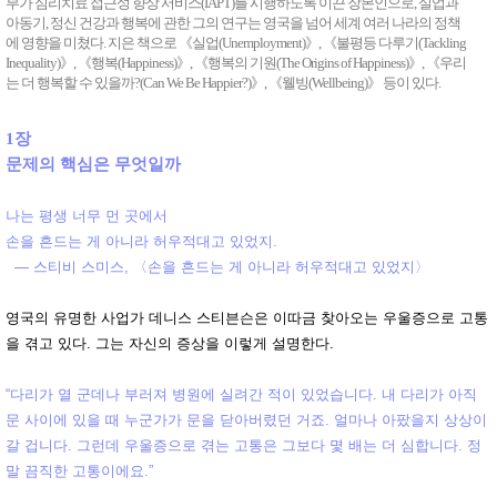
부가 심리치료 접근성 향상 서비스(IAPT)를 시행하도록 이끈 장본인으로, 실업과
아동기, 정신 건강과 행복에 관한 그의 연구는 영국을 넘어 세계 여러 나라의 정책
생각하는 사전
에 영향을 미쳤다. 지은 책으로 《실업(Unemployment)》, 《불평등 다루기(Tackling
Inequality)》, 《행복(Happiness)》, 《행복의 기원(The Origins of Happiness)》, 《우리
는 더 행복할 수 있을까?(Can We Be Happier?)》, 《웰빙(Wellbeing)》 등이 있다.
연재
1장
월요일 독서 클럽
문제의 핵심은 무엇일까
미술 초보의 미술 수다
나는 평생 너무 먼 곳에서
이미선의 그리스 신화 읽기
손을 흔드는 게 아니라 허우적대고 있었지.
― 스티비 스미스, 〈손을 흔드는 게 아니라 허우적대고 있었지〉
황주리의 그림소설 ‘네버랜드 다이어리'
유토피아/디스토피아 문학 이야기
영국의 유명한 사업가 데니스 스티븐슨은 이따금 찾아오는 우울증으로 고통
을 겪고 있다. 그는 자신의 증상을 이렇게 설명한다.
이명호의 '감정의 산책자'
“다리가 열 군데나 부러져 병원에 실려간 적이 있었습니다. 내 다리가 아직
정윤수의 ‘서문이라도 읽자’
문 사이에 있을 때 누군가가 문을 닫아버렸던 거죠. 얼마나 아팠을지 상상이
정여울의 ‘고전 캐릭터 열전’
갈 겁니다. 그런데 우울증으로 겪는 고통은 그보다 몇 배는 더 심합니다. 정
말 끔직한 고통이에요.”
이삼출의 '영시로 읽는 사람 이야기'