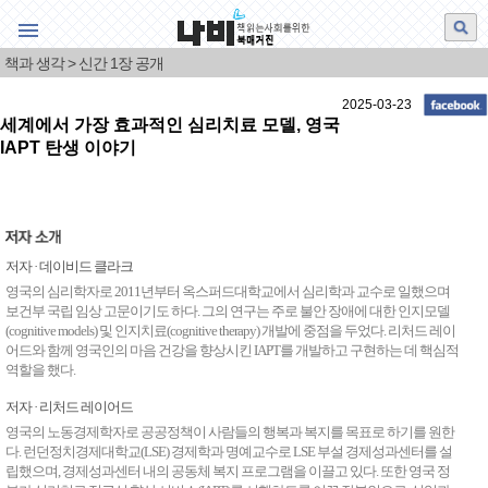
책 읽는 사회를 위한 북매거진
웹진나비
책과 생각 > 신간 1장 공개
특집
2025-03-23
세계에서 가장 효과적인 심리치료 모델, 영국
책과생각
IAPT 탄생 이야기
신간 제1장 공개
그림·책·그림책
저자 · 데이비드 클라크
책과 사람
영국의 심리학자로 2011년부터 옥스퍼드대학교에서 심리학과 교수로 일했으며
보건부 국립 임상 고문이기도 하다. 그의 연구는 주로 불안 장애에 대한 인지모델
서평
(cognitive models) 및 인지치료(cognitive therapy) 개발에 중점을 두었다. 리처드 레이
어드와 함께 영국인의 마음 건강을 향상시킨 IAPT를 개발하고 구현하는 데 핵심적
이 한 대목
역할을 했다.
영상 나비
저자 · 리처드 레이어드
영국의 노동경제학자로 공공정책이 사람들의 행복과 복지를 목표로 하기를 원한
영상 북리뷰
다. 런던정치경제대학교(LSE) 경제학과 명예교수로 LSE 부설 경제성과센터를 설
립했으며, 경제성과센터 내의 공동체 복지 프로그램을 이끌고 있다. 또한 영국 정
오늘의 공부